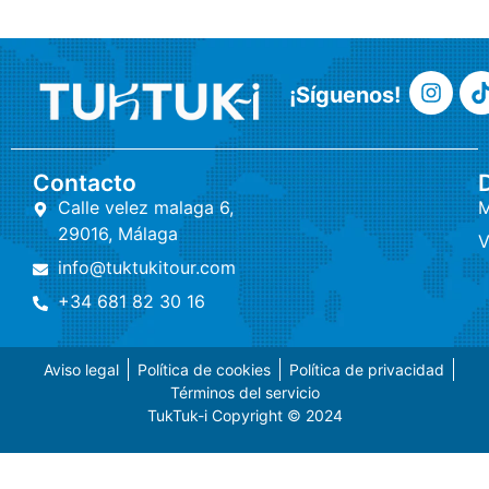
¡Síguenos!
Contacto
Calle velez malaga 6,
M
29016, Málaga
V
info@tuktukitour.com
+34 681 82 30 16
Aviso legal
Política de cookies
Política de privacidad
Términos del servicio
TukTuk-i Copyright © 2024